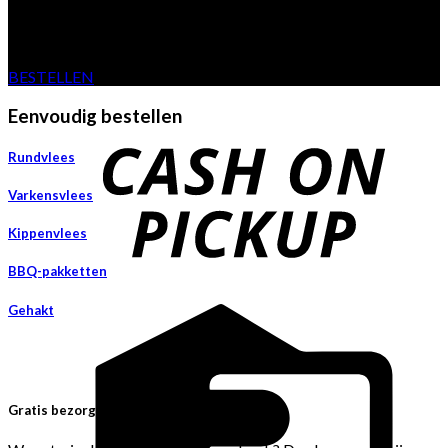
Van eigen boerderij
BESTELLEN
Eenvoudig bestellen
Rundvlees
Varkensvlees
Kippenvlees
BBQ-pakketten
Gehakt
Gratis bezorgen