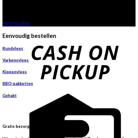
Van eigen boerderij
BESTELLEN
Eenvoudig bestellen
Rundvlees
Varkensvlees
Kippenvlees
BBQ-pakketten
Gehakt
Gratis bezorgen