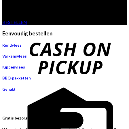
Van eigen boerderij
BESTELLEN
Eenvoudig bestellen
Rundvlees
Varkensvlees
Kippenvlees
BBQ-pakketten
Gehakt
Gratis bezorgen